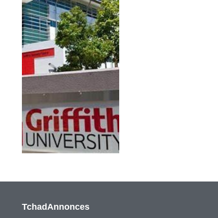
TchadAnnonces