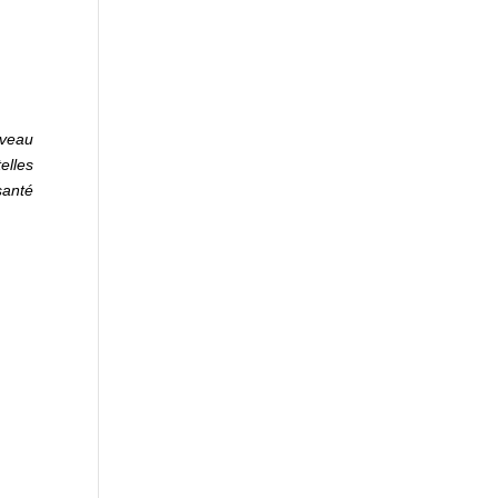
iveau
elles
 santé