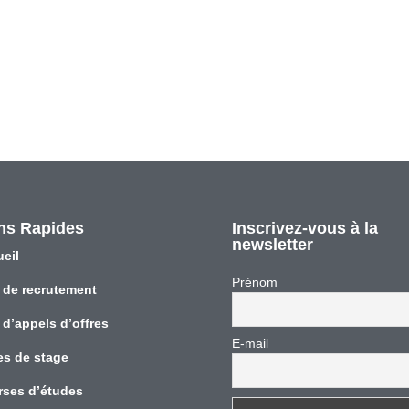
ns Rapides
Inscrivez-vous à la
newsletter
eil
Prénom
 de recrutement
 d’appels d’offres
E-mail
es de stage
rses d’études