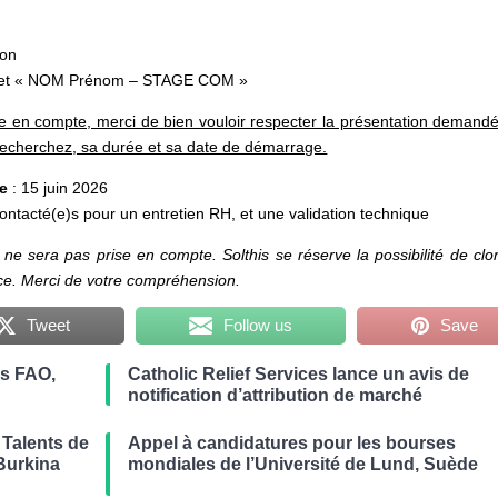
ion
bjet « NOM Prénom – STAGE COM »
ise en compte, merci de bien vouloir respecter la présentation demand
 recherchez, sa durée et sa date de démarrage.
re
: 15 juin 2026
ontacté(e)s pour un entretien RH, et une validation technique
 ne sera pas prise en compte.
Solthis se réserve la possibilité de clo
ce. Merci de votre compréhension.
Tweet
Follow us
Save
es FAO,
Catholic Relief Services lance un avis de
notification d’attribution de marché
Talents de
Appel à candidatures pour les bourses
Burkina
mondiales de l’Université de Lund, Suède