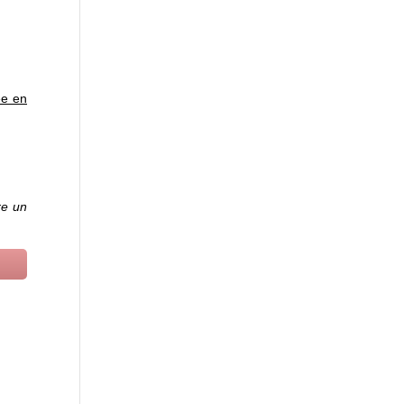
ée en
re un