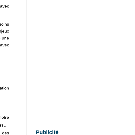
 avec
soins
njeux
s une
 avec
ation
notre
ters…
Publicité
i des