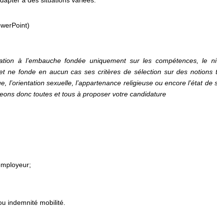
apter à des situations variées.
owerPoint)
ination à l’embauche fondée uniquement sur les compétences, le n
 et ne fonde en aucun cas ses critères de sélection sur des notions t
que, l’orientation sexuelle, l’appartenance religieuse ou encore l’état de
eons donc toutes et tous à proposer votre candidature
employeur;
u indemnité mobilité.