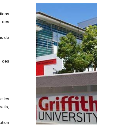
tions
i des
ons de
n des
c les
raits,
ation