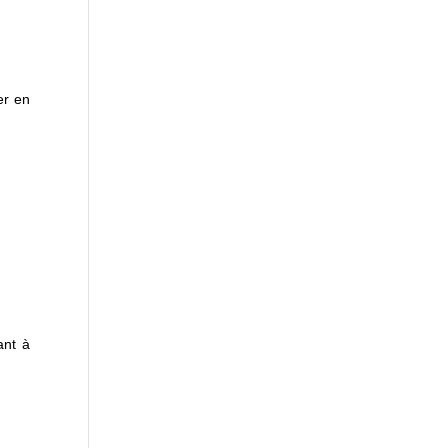
er en
ant à