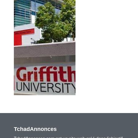
TchadAnnonces