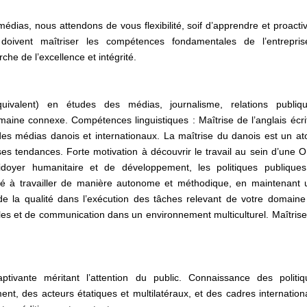
médias, nous attendons de vous flexibilité, soif d’apprendre et proactiv
oivent maîtriser les compétences fondamentales de l’entrepris
che de l’excellence et intégrité.
ivalent) en études des médias, journalisme, relations publiqu
maine connexe. Compétences linguistiques : Maîtrise de l’anglais écri
 des médias danois et internationaux. La maîtrise du danois est un at
 ses tendances. Forte motivation à découvrir le travail au sein d’une
aidoyer humanitaire et de développement, les politiques publiques
é à travailler de manière autonome et méthodique, en maintenant 
de la qualité dans l’exécution des tâches relevant de votre domaine
elles et de communication dans un environnement multiculturel. Maîtris
ptivante méritant l’attention du public. Connaissance des politiq
ent, des acteurs étatiques et multilatéraux, et des cadres internatio