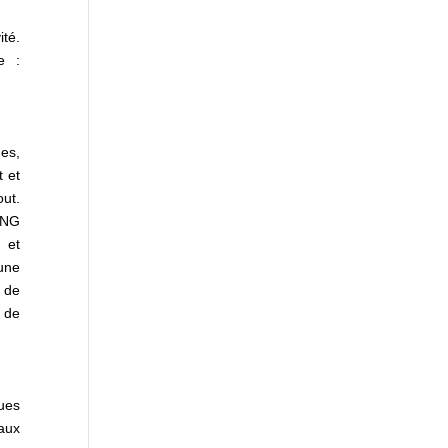
ité.
e :
es,
t et
out.
 ONG
 et
une
 de
e de
ues
naux