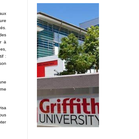
eaux
ture
tés.
des
er à
ues,
if :
 son
 une
amme
visa
ous
pter