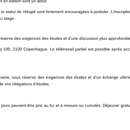
 en édition sont un atout.
e statut de réfugié sont fortement encouragées à postuler. L’inscripti
au stage.
s réserve des exigences des études et d’une discussion plus approfondie
ej 100, 2100 Copenhague. Le télétravail partiel est possible après ac
maine, sous réserve des exigences des études et d’un échange ultéri
 de vos obligations d’études.
jours peuvent être pris au fur et à mesure ou cumulés. Déjeuner gratu