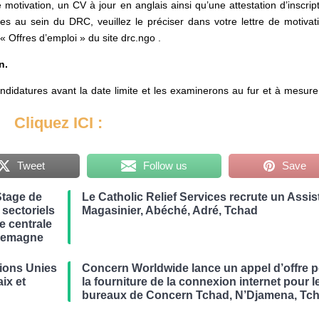
 motivation, un CV à jour en anglais ainsi qu’une attestation d’inscrip
ges au sein du DRC, veuillez le préciser dans votre lettre de motivat
 Offres d’emploi » du site drc.ngo .
n.
andidatures avant la date limite et les examinerons au fur et à mesur
Cliquez ICI :
Tweet
Follow us
Save
Stage de
Le Catholic Relief Services recrute un Assis
 sectoriels
Magasinier, Abéché, Adré, Tchad
ue centrale
llemagne
ions Unies
Concern Worldwide lance un appel d’offre 
ix et
la fourniture de la connexion internet pour l
bureaux de Concern Tchad, N’Djamena, Tc