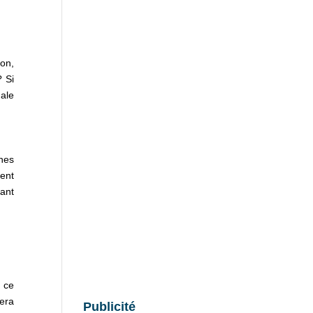
ion,
? Si
nale
nnes
ent
iant
s ce
sera
Publicité