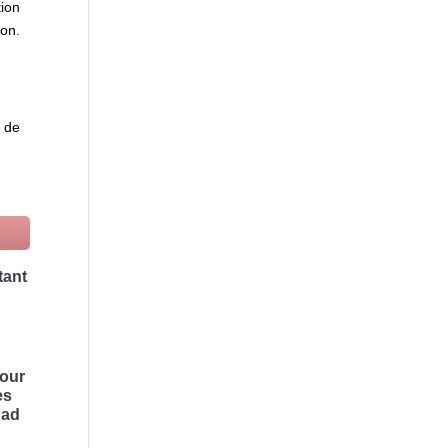
tion
ion.
e de
tant
pour
es
had