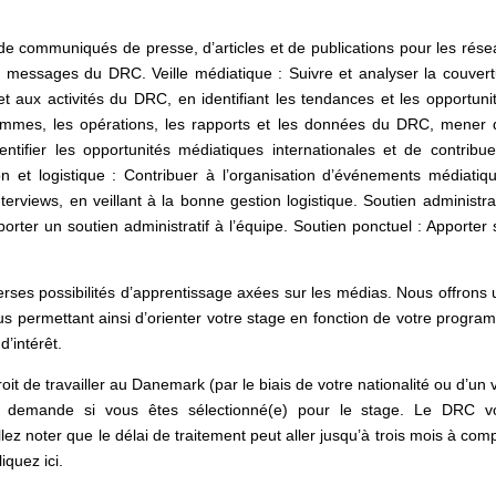
 de communiqués de presse, d’articles et de publications pour les rés
les messages du DRC. Veille médiatique : Suivre et analyser la couver
t aux activités du DRC, en identifiant les tendances et les opportuni
ammes, les opérations, les rapports et les données du DRC, mener 
entifier les opportunités médiatiques internationales et de contribu
on et logistique : Contribuer à l’organisation d’événements médiatiq
rviews, en veillant à la bonne gestion logistique. Soutien administrat
porter un soutien administratif à l’équipe. Soutien ponctuel : Apporter
verses possibilités d’apprentissage axées sur les médias. Nous offrons
ous permettant ainsi d’orienter votre stage en fonction de votre progr
d’intérêt.
it de travailler au Danemark (par le biais de votre nationalité ou d’un 
 la demande si vous êtes sélectionné(e) pour le stage. Le DRC v
 noter que le délai de traitement peut aller jusqu’à trois mois à com
iquez ici.