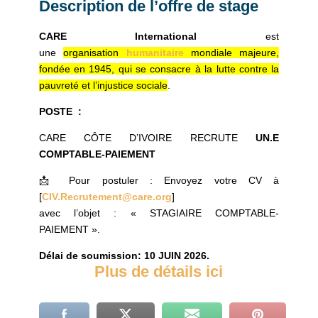
Description de l’offre de stage
CARE International
est
une
organisation
humanitaire
mondiale majeure,
fondée en 1945, qui se consacre à la lutte contre la
pauvreté et l’injustice sociale
.
POSTE :
CARE CÔTE D’IVOIRE RECRUTE
UN.E
COMPTABLE-PAIEMENT
📩 Pour postuler : Envoyez votre CV à
[
CIV.Recrutement@care.org
]
avec l’objet : « STAGIAIRE COMPTABLE-
PAIEMENT ».
Délai de soumission: 10 JUIN 2026.
Plus de détails ici