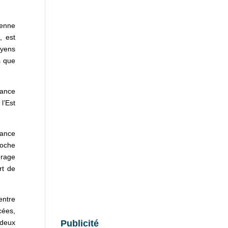
ienne
, est
oyens
s que
tance
l’Est
nance
roche
urage
rt de
entre
cées,
 deux
Publicité