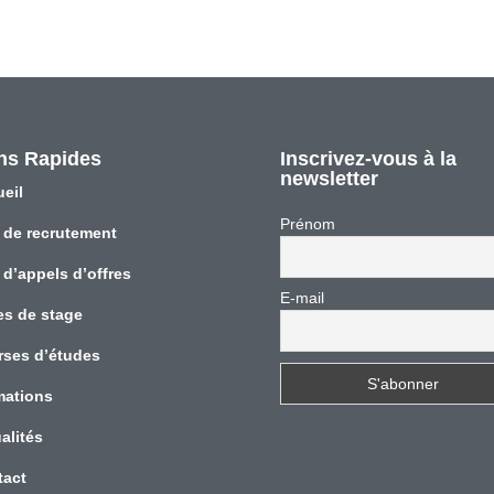
ns Rapides
Inscrivez-vous à la
newsletter
eil
Prénom
 de recrutement
 d’appels d’offres
E-mail
es de stage
rses d’études
mations
alités
tact