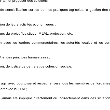
rrain et proposer des solutions ;
ensibilisation sur les bonnes pratiques agricoles, la gestion des
n de leurs activités économiques ;
s du projet (logistique, MEAL, protection, etc.
vec les leaders communautaires, les autorités locales et les ser
et des principes humanitaires ;
n, de justice de genre et de cohésion sociale.
r avec courtoisie et respect envers tous les membres de l’organisa
port avec la FLM ;
mais été impliqué directement ou indirectement dans des situatio
;