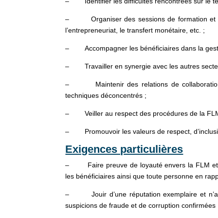
– Identifier les difficultés rencontrées sur le te
– Organiser des sessions de formation et de s
l’entrepreneuriat, le transfert monétaire, etc. ;
– Accompagner les bénéficiaires dans la gestio
– Travailler en synergie avec les autres secteur
– Maintenir des relations de collaboration a
techniques déconcentrés ;
– Veiller au respect des procédures de la FLM 
– Promouvoir les valeurs de respect, d’inclusio
Exigences particulières
– Faire preuve de loyauté envers la FLM et agi
les bénéficiaires ainsi que toute personne en rap
– Jouir d’une réputation exemplaire et n’a ja
suspicions de fraude et de corruption confirmées 