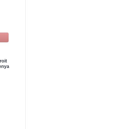
roit
Kenya
,