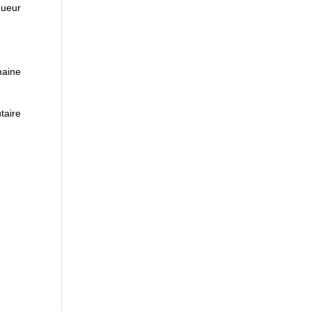
gueur
maine
taire