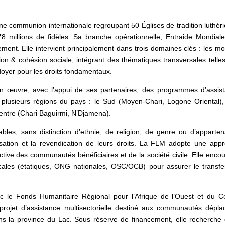
e communion internationale regroupant 50 Églises de tradition luthér
8 millions de fidèles. Sa branche opérationnelle, Entraide Mondiale
ment. Elle intervient principalement dans trois domaines clés : les m
ction & cohésion sociale, intégrant des thématiques transversales telle
laidoyer pour les droits fondamentaux.
 œuvre, avec l’appui de ses partenaires, des programmes d’assis
lusieurs régions du pays : le Sud (Moyen-Chari, Logone Oriental), 
 Centre (Chari Baguirmi, N’Djamena).
rables, sans distinction d’ethnie, de religion, de genre ou d’apparte
isation et la revendication de leurs droits. La FLM adopte une app
 active des communautés bénéficiaires et de la société civile. Elle enco
locales (étatiques, ONG nationales, OSC/OCB) pour assurer le transfe
 le Fonds Humanitaire Régional pour l’Afrique de l’Ouest et du C
jet d’assistance multisectorielle destiné aux communautés dépla
ns la province du Lac. Sous réserve de financement, elle recherche