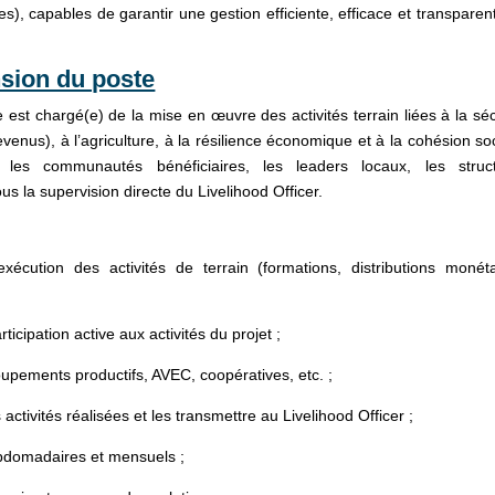
es), capables de garantir une gestion efficiente, efficace et transparen
sion du poste
est chargé(e) de la mise en œuvre des activités terrain liées à la séc
venus), à l’agriculture, à la résilience économique et à la cohésion soc
vec les communautés bénéficiaires, les leaders locaux, les struc
s la supervision directe du Livelihood Officer.
tion des activités de terrain (formations, distributions monéta
ticipation active aux activités du projet ;
pements productifs, AVEC, coopératives, etc. ;
ivités réalisées et les transmettre au Livelihood Officer ;
domadaires et mensuels ;