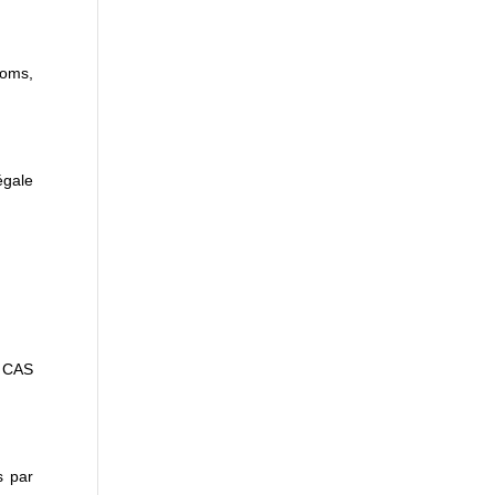
Noms,
égale
N CAS
s par