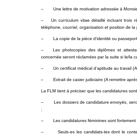
– Une lettre de motivation adressée à Monsieu
– Un curriculum vitae détaillé incluant trois 
téléphone, courriel, organisation et position de l
– La copie de la pièce d’identité ou passeport
– Les photocopies des diplômes et attestatio
concernée seront réclamées par la suite si le/la c
– Un certificat médical d’aptitude au travail (A 
– Extrait de casier judiciaire (A remettre après 
La FLM tient à préciser que les candidatures sont
– Les dossiers de candidature envoyés, seront
;
– Les candidatures féminines sont fortement e
– Seuls-es les candidats-tes dont le contenu 