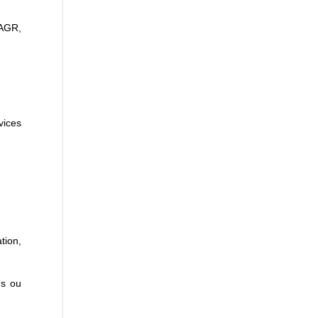
 AGR,
vices
tion,
ns ou