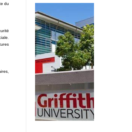
te du
urité
iale.
tures
ires,