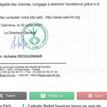
Tweet
Follow us
Save
es FAO,
Catholic Relief Services lance un avis de