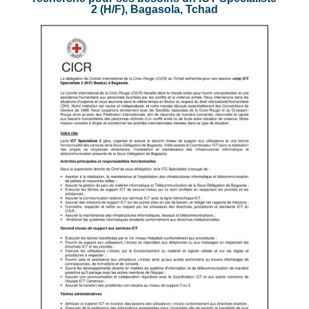
2 (H/F), Bagasola, Tchad