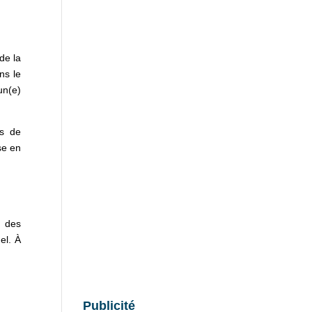
de la
ns le
un(e)
ns de
se en
n des
el. À
Publicité