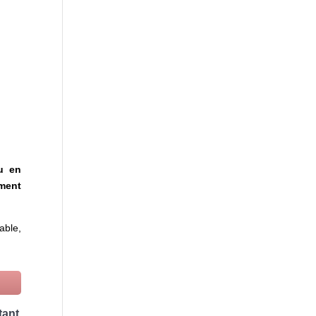
 en
ment
able,
tant