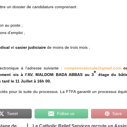
ttre un dossier de candidature comprenant :
on au poste ;
ions d’emploi ;
édical
et
casier judiciaire
de moins de trois mois ;
lectronique à l’adresse suivante :
comptencelocale@gmail.com
ou
e
gement sis à l’AV. MALDOM BADA ABBAS au 3
étage du bâti
rd le 11 Juillet à 16h 00.
actés pour la suite du processus. La FTFA garantit un processus équit
Tweet
Follow us
Save
Stage de
Le Catholic Relief Services recrute un Assis