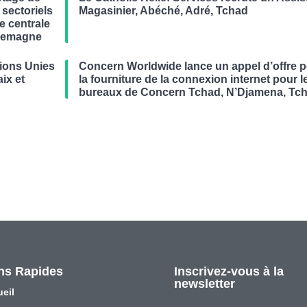
 sectoriels
Magasinier, Abéché, Adré, Tchad
ue centrale
llemagne
ions Unies
Concern Worldwide lance un appel d’offre 
ix et
la fourniture de la connexion internet pour l
bureaux de Concern Tchad, N’Djamena, Tc
ns Rapides
Inscrivez-vous à la
newsletter
eil