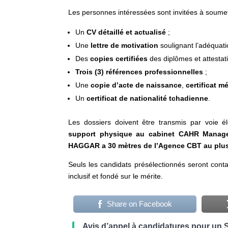
Les personnes intéressées sont invitées à soume
Un
CV détaillé et actualisé
;
Une
lettre de motivation
soulignant l’adéquati
Des
copies certifiées
des diplômes et attestat
Trois (3) références professionnelles
;
Une
copie d’acte de naissance
,
certificat m
Un
certificat de nationalité tchadienne
.
Les dossiers doivent être transmis par voie é
support physique au cabinet CAHR Mana
HAGGAR a 30 mètres de l’Agence CBT au plus ta
Seuls les candidats présélectionnés seront cont
inclusif et fondé sur le mérite.
Share on Facebook
Avis d’appel à candidatures pour un 