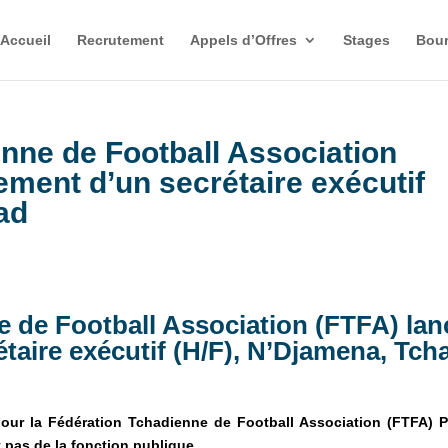
Accueil
Recrutement
Appels d’Offres
Stages
Bour
nne de Football Association
ement d’un secrétaire exécutif
ad
 de Football Association (FTFA) lan
étaire exécutif (H/F), N’Djamena, Tch
our la
Fédération Tchadienne de Football Association (FTFA)
P
 pas de la fonction publique