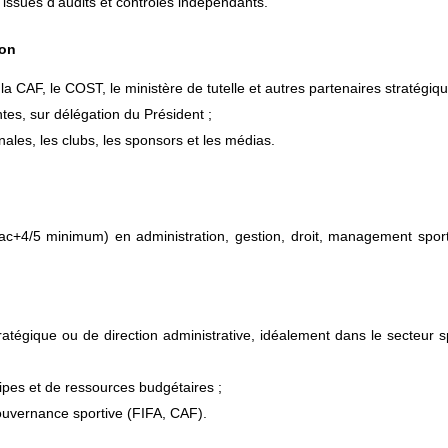
ssues d’audits et contrôles indépendants.
ion
a CAF, le COST, le ministère de tutelle et autres partenaires stratégiqu
es, sur délégation du Président ;
nales, les clubs, les sponsors et les médias.
c+4/5 minimum) en administration, gestion, droit, management sport
tégique ou de direction administrative, idéalement dans le secteur sp
ipes et de ressources budgétaires ;
ouvernance sportive (FIFA, CAF).