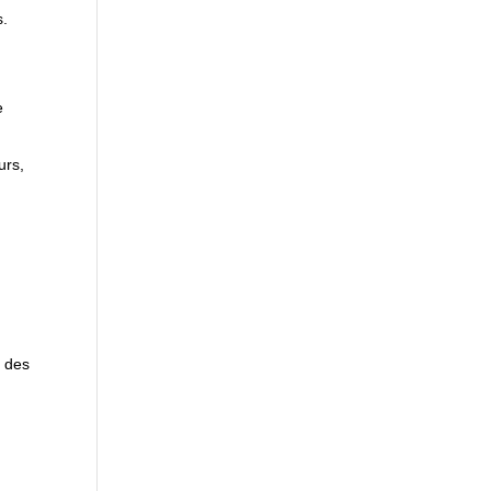
s.
e
urs,
e des