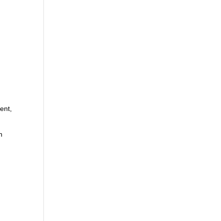
ent,
n