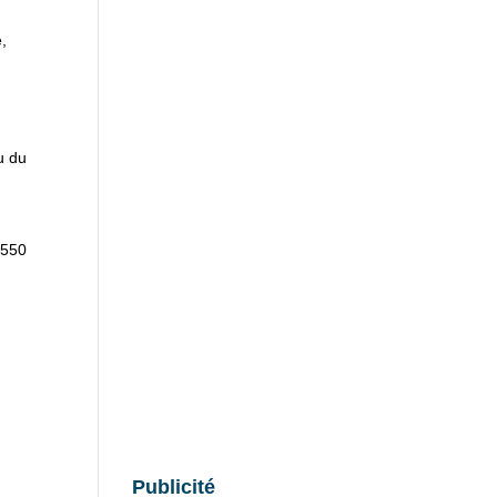
e,
u du
 550
Publicité