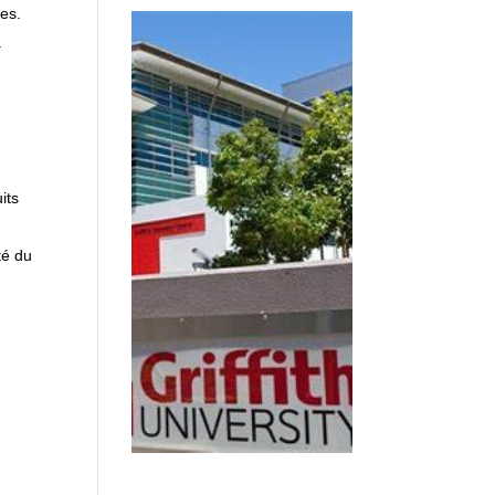
es.
.
its
té du