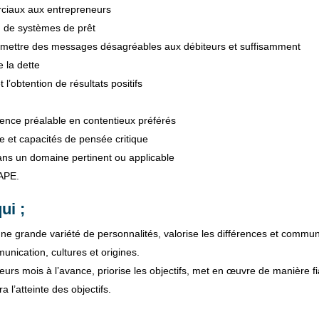
rciaux aux entrepreneurs
on de systèmes de prêt
smettre des messages désagréables aux débiteurs et suffisamment
e la dette
t l’obtention de résultats positifs
rience préalable en contentieux préférés
e et capacités de pensée critique
ans un domaine pertinent ou applicable
NAPE.
ui ;
à une grande variété de personnalités, valorise les différences et commu
unication, cultures et origines.
sieurs mois à l’avance, priorise les objectifs, met en œuvre de manière f
a l’atteinte des objectifs.