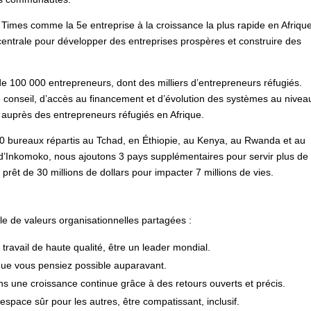
 Times comme la 5e entreprise à la croissance la plus rapide en Afriqu
 centrale pour développer des entreprises prospères et construire des
e 100 000 entrepreneurs, dont des milliers d’entrepreneurs réfugiés.
 conseil, d’accès au financement et d’évolution des systèmes au nivea
auprès des entrepreneurs réfugiés en Afrique.
 bureaux répartis au Tchad, en Éthiopie, au Kenya, au Rwanda et au
’Inkomoko, nous ajoutons 3 pays supplémentaires pour servir plus de
rêt de 30 millions de dollars pour impacter 7 millions de vies.
le de valeurs organisationnelles partagées :
n travail de haute qualité, être un leader mondial.
que vous pensiez possible auparavant.
s une croissance continue grâce à des retours ouverts et précis.
espace sûr pour les autres, être compatissant, inclusif.