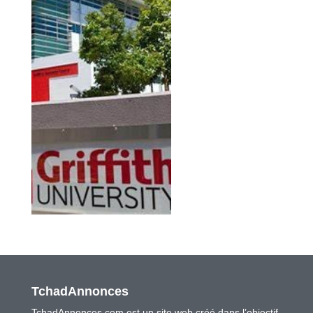
TchadAnnonces
TchadAnnonces.com est un site web créé dans l’objectif