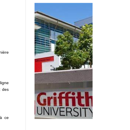
nière
ligne
t des
 à ce