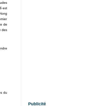
tudes
6 est
 Hong
emier
te de
e des
endre
és du
Publicité