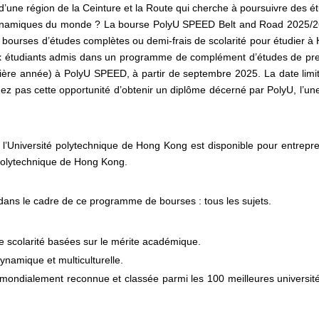
d’une région de la Ceinture et la Route qui cherche à poursuivre des é
s dynamiques du monde ? La bourse PolyU SPEED Belt and Road 2025/2
 bourses d’études complètes ou demi-frais de scolarité pour étudier à
aux étudiants admis dans un programme de complément d’études de pr
ière année) à PolyU SPEED, à partir de septembre 2025. La date limi
ez pas cette opportunité d’obtenir un diplôme décerné par PolyU, l’un
’Université polytechnique de Hong Kong est disponible pour entrepr
polytechnique de Hong Kong.
 dans le cadre de ce programme de bourses : tous les sujets.
e scolarité basées sur le mérite académique.
ynamique et multiculturelle.
 mondialement reconnue et classée parmi les 100 meilleures universit