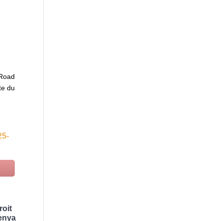
 Road
te du
25-
roit
Kenya