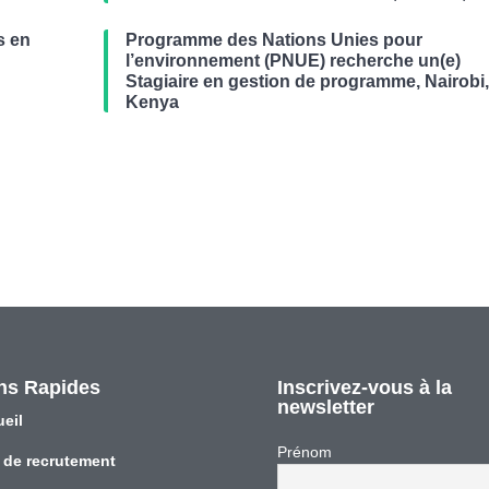
s en
Programme des Nations Unies pour
r
l’environnement (PNUE) recherche un(e)
Stagiaire en gestion de programme, Nairobi
Kenya
ns Rapides
Inscrivez-vous à la
newsletter
eil
Prénom
 de recrutement