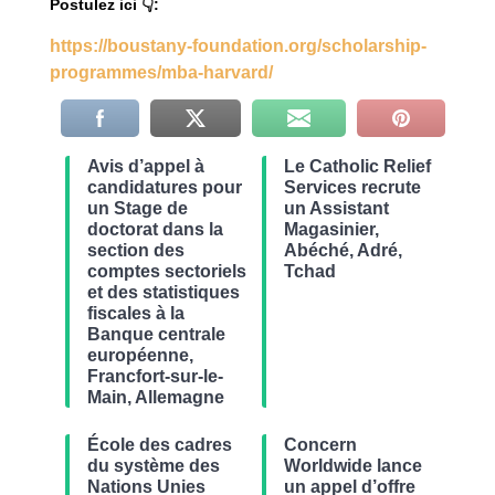
Postulez ici 👇:
https://boustany-foundation.org/scholarship-
programmes/mba-harvard/
Avis d’appel à
Le Catholic Relief
candidatures pour
Services recrute
un Stage de
un Assistant
doctorat dans la
Magasinier,
section des
Abéché, Adré,
comptes sectoriels
Tchad
et des statistiques
fiscales à la
Banque centrale
européenne,
Francfort-sur-le-
Main, Allemagne
École des cadres
Concern
du système des
Worldwide lance
Nations Unies
un appel d’offre