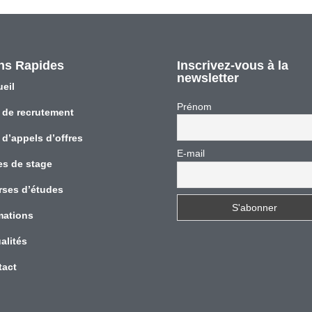
ns Rapides
Inscrivez-vous à la
newsletter
eil
Prénom
 de recrutement
 d’appels d’offres
E-mail
es de stage
rses d’études
mations
alités
tact