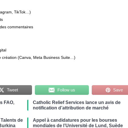
tagram, TikTok…)
ts
n des commentaires
ital
 de création (Canva, Meta Business Suite…)
Tweet
Follow us
Save
es FAO,
Catholic Relief Services lance un avis de
notification d’attribution de marché
Talents de
Appel à candidatures pour les bourses
Burkina
mondiales de l’Université de Lund, Suède