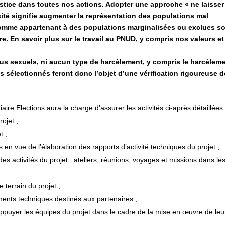
justice dans toutes nos actions. Adopter une approche « ne laisser
ité signifie augmenter la représentation des populations mal
 comme appartenant à des populations marginalisées ou exclues s
. En savoir plus sur le travail au PNUD, y compris nos valeurs e
abus sexuels, ni aucun type de harcèlement, y compris le harcèlem
ts sélectionnés feront donc l’objet d’une vérification rigoureuse d
ire Elections aura la charge d’assurer les activités ci-après détaillées 
ojet ;
t ;
s en vue de l’élaboration des rapports d’activité techniques du projet ;
es activités du projet : ateliers, réunions, voyages et missions dans le
e terrain du projet ;
ments techniques destinés aux partenaires ;
 appuyer les équipes du projet dans le cadre de la mise en œuvre de leu