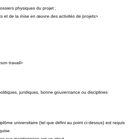
ossiers physiques du projet ;
ts et de la mise en œuvre des activités de projets>
son travail>
politiques, juridiques, bonne gouvernance ou disciplines
ôme universitaire (tel que défini au point ci-dessus) est requis
quise.
ues sus mentionnées est un atout.