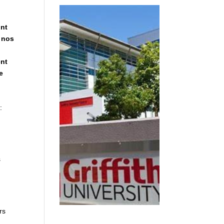
ont
t nos
ent
e
:
s
rs