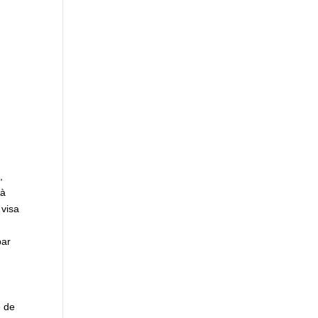
,
 à
 visa
par
e de