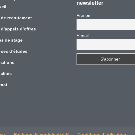
newsletter
eil
Prénom
 de recrutement
 d’appels d’offres
E-mail
es de stage
rses d’études
mations
alités
tact
ces
Politique de confidentialité
Conditions d’utilisation