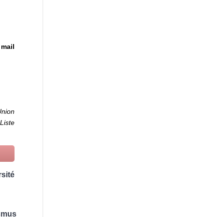
 mail
Union
Liste
sité
asmus