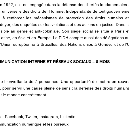
 1922, elle est engagée dans la défense des libertés fondamentales 
tion universelle des droits de l’Homme. Indépendante de tout gouverneme
le à renforcer les mécanismes de protection des droits humains e
er, des enquêtes sur les violations et des actions en justice. Dans t
sible au genre et anti-coloniale. Son siège social se situe à Paris e
Latine, en Asie et en Europe. La FIDH compte aussi des délégations a
l’Union européenne à Bruxelles, des Nations unies à Genève et de l’
MMUNICATION INTERNE ET RÉSEAUX SOCIAUX – 6 MOIS
e bienveillante de 7 personnes. Une opportunité de mettre en œuvr
, pour servir une cause pleine de sens : la défense des droits humain
ent le monde concrètement.
x : Facebook, Twitter, Instagram, Linkedin
mmunication numérique et les bureaux