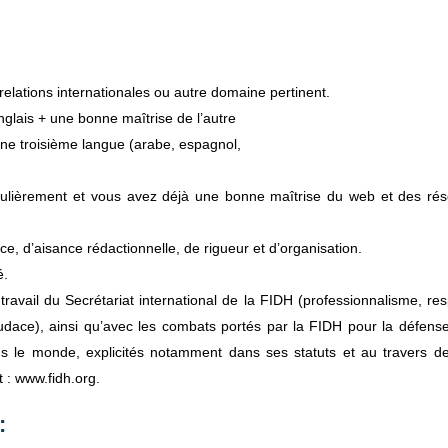
elations internationales ou autre domaine pertinent.
nglais + une bonne maîtrise de l’autre
ne troisième langue (arabe, espagnol,
culièrement et vous avez déjà une bonne maîtrise du web et des ré
, d’aisance rédactionnelle, de rigueur et d’organisation.
é.
ravail du Secrétariat international de la FIDH (professionnalisme, res
 audace), ainsi qu’avec les combats portés par la FIDH pour la défens
ns le monde, explicités notamment dans ses statuts et au travers d
t : www.fidh.org.
: