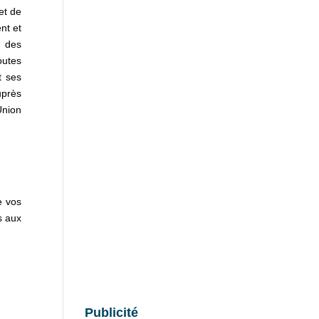
et de
nt et
t des
outes
t ses
uprès
Union
e vos
s aux
Publicité