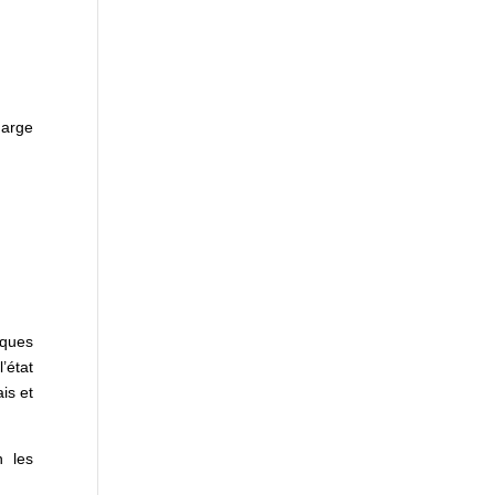
harge
iques
l’état
is et
n les