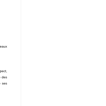
seaux
pect,
e des
e ses