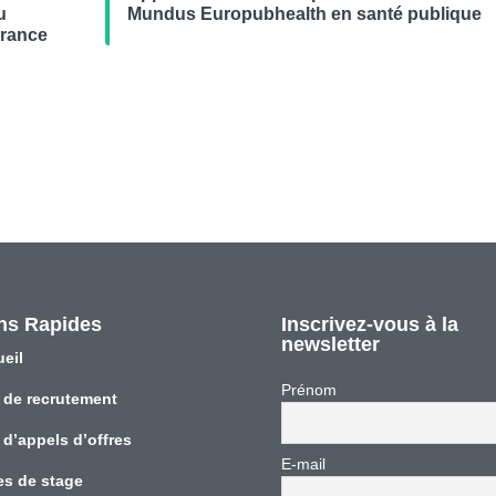
u
Mundus Europubhealth en santé publique
France
ns Rapides
Inscrivez-vous à la
newsletter
eil
Prénom
 de recrutement
 d’appels d’offres
E-mail
es de stage