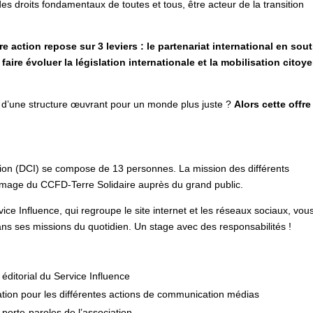
t des droits fondamentaux de toutes et tous, être acteur de la transition
re action repose sur 3 leviers : le partenariat international en sou
faire évoluer la législation internationale et la mobilisation citoy
 d’une structure œuvrant pour un monde plus juste ?
Alors cette offre
tion (DCI) se compose de 13 personnes. La mission des différents
l’image du CCFD-Terre Solidaire auprès du grand public.
vice Influence, qui regroupe le site internet et les réseaux sociaux, vou
ans ses missions du quotidien. Un stage avec des responsabilités !
g éditorial du Service Influence
ation pour les différentes actions de communication médias
porte-paroles de l’association