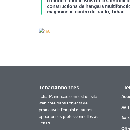
d’études pour le Suivi et le Contrôle 
constructions de hangars multifoncti
magasins et centre de santé, Tchad
TchadAnnonces
Lie
TchadAnnonces.com est un site
Accu
web créé dans l’objectif de
Avis
promouvoir l’emploi et autres
opportunités professionnelles au
Avis
Tchad.
Offr