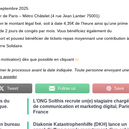
 septembre 2025.
r de Paris – Métro Châtelet (4 rue Jean Lantier 75001)
n le montant légal fixé, soit à date 4,35€ de l’heure ainsi qu’une prime
 de 2 jours de congés par mois. Vous bénéficiez également du
rt et pouvez bénéficier de tickets-repas moyennant une contribution 
re Solidaire.
 motivation) dès que possible en cliquant
ici
riner le processus avant la date indiquée. Toute personne envoyant un
s appeler
.
Tweet
Follow us
Save
es du
L’ONG Solthis recrute un(e) stagiaire chargé
que.
de communication et marketing digital, Paris
France
un bureau
Diakonie Katastrophenhilfe (DKH) lance un