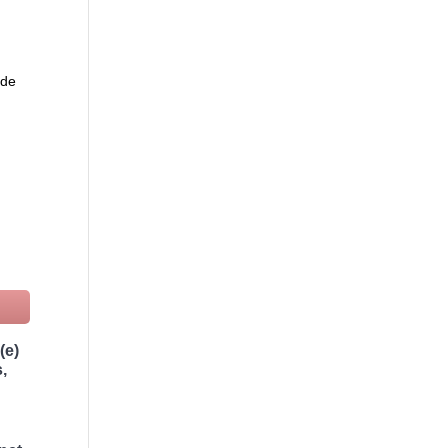
 de
à
e
(e)
,