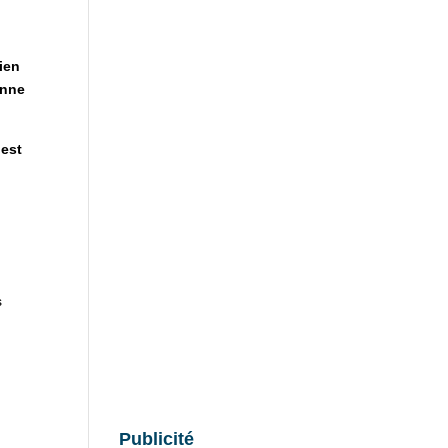
tien
enne
 est
s
Publicité