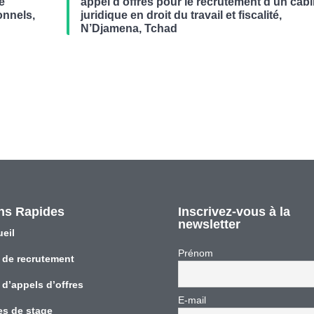
de
appel d’offres pour le recrutement d’un cabi
onnels,
juridique en droit du travail et fiscalité,
N’Djamena, Tchad
ns Rapides
Inscrivez-vous à la
newsletter
eil
Prénom
 de recrutement
 d’appels d’offres
E-mail
es de stage