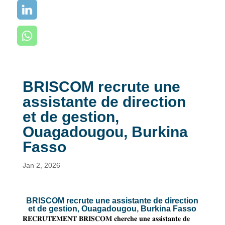
BRISCOM recrute une
assistante de direction
et de gestion,
Ouagadougou, Burkina
Fasso
Jan 2, 2026
BRISCOM recrute une assistante de direction
et de gestion, Ouagadougou, Burkina Fasso
𝐑𝐄𝐂𝐑𝐔𝐓𝐄𝐌𝐄𝐍𝐓 𝐁𝐑𝐈𝐒𝐂𝐎𝐌 𝐜𝐡𝐞𝐫𝐜𝐡𝐞 𝐮𝐧𝐞 𝐚𝐬𝐬𝐢𝐬𝐭𝐚𝐧𝐭𝐞 𝐝𝐞