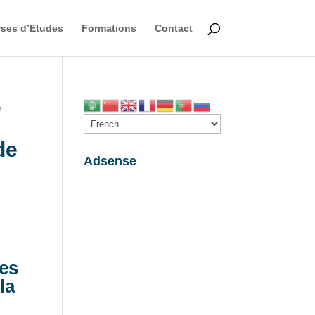
ses d’Etudes
Formations
Contact
e
de
Adsense
les
la