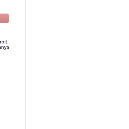
roit
Kenya
,