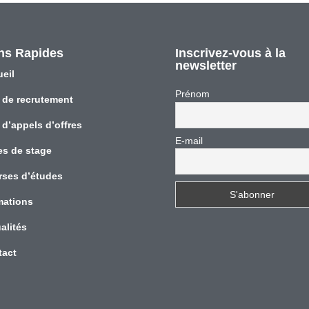
ns Rapides
Inscrivez-vous à la
newsletter
eil
Prénom
 de recrutement
 d’appels d’offres
E-mail
es de stage
rses d’études
mations
alités
tact