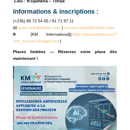
Lieu : N’Djamena – Tchad
Informations & inscriptions :
(+235) 86 72 54 05 / 91 71 97 11
📧
yvan.azie@kmints.com
|
contact-tchad@kmints.com
🌐 [KM International](
https://www.kmints.com?
utm_source=chatgpt.com
)
Places limitées — Réservez votre place dès
maintenant !