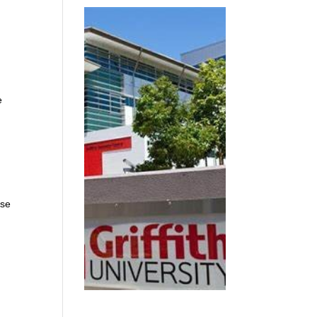
e
ise