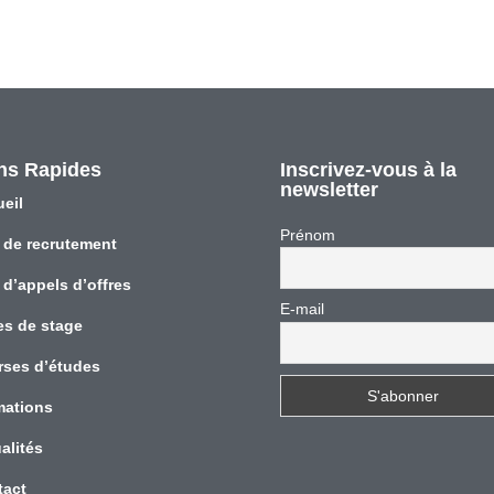
ns Rapides
Inscrivez-vous à la
newsletter
eil
Prénom
 de recrutement
 d’appels d’offres
E-mail
es de stage
rses d’études
mations
alités
tact