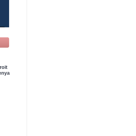
roit
Kenya
,