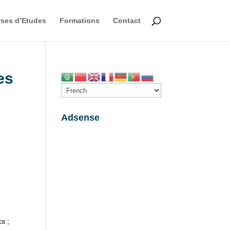
ses d’Etudes
Formations
Contact
es
d
Adsense
cs ;