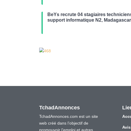
BeYs recrute 04 stagiaires technicien
support informatique N2, Madagasca
TchadAnnonces
Lie
TchadAnnonces.com est un site
Accu
web créé dans l’objectif de
Avis
promouvoir l’emploi et autres