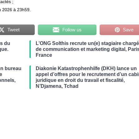
actés ;
in 2026 à 23h59.
Tweet
Follow us
Save
es du
L’ONG Solthis recrute un(e) stagiaire chargé
que.
de communication et marketing digital, Paris
France
un bureau
Diakonie Katastrophenhilfe (DKH) lance un
de
appel d’offres pour le recrutement d’un cabi
onnels,
juridique en droit du travail et fiscalité,
N’Djamena, Tchad