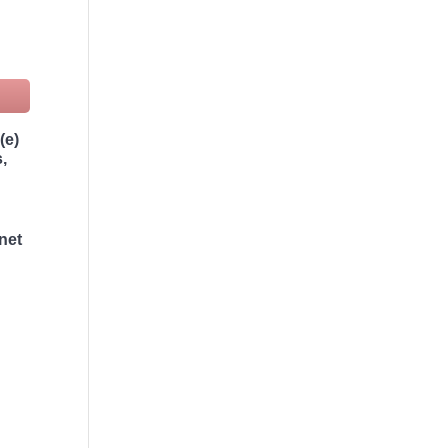
(e)
,
net