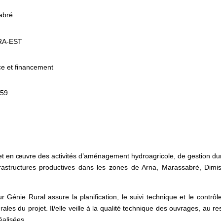
abré
ORA-EST
ce et financement
h59
 en œuvre des activités d’aménagement hydroagricole, de gestion du
rastructures productives dans les zones de Arna, Marassabré, Dimis
r Génie Rural assure la planification, le suivi technique et le contrôl
rales du projet. Il/elle veille à la qualité technique des ouvrages, au re
éalisées.