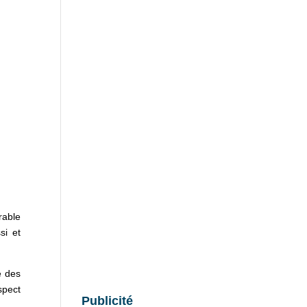
rable
si et
e des
spect
Publicité