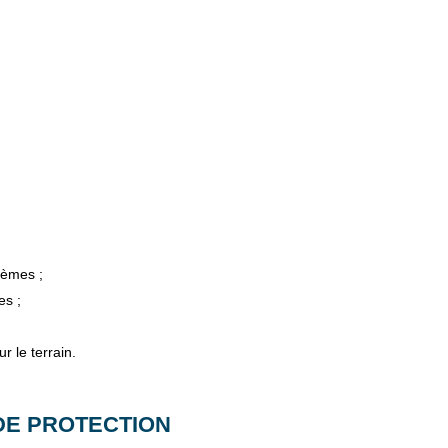
lèmes ;
es ;
r le terrain.
DE PROTECTION