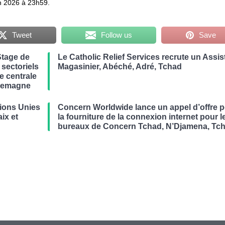
in 2026 à 23h59.
Tweet
Follow us
Save
Stage de
Le Catholic Relief Services recrute un Assis
 sectoriels
Magasinier, Abéché, Adré, Tchad
ue centrale
llemagne
ions Unies
Concern Worldwide lance un appel d’offre 
ix et
la fourniture de la connexion internet pour l
bureaux de Concern Tchad, N’Djamena, Tc