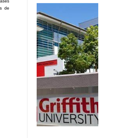
bases
es de