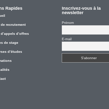
ns Rapides
Inscrivez-vous à la
newsletter
eil
Prénom
 de recrutement
 d’appels d’offres
E-mail
es de stage
rses d’études
mations
alités
tact