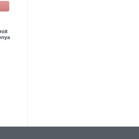
roit
Kenya
,