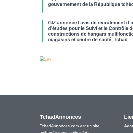
gouvernement de la République tchè
GIZ annonce l’avis de recrutement d’
d’études pour le Suivi et le Contrôle 
constructions de hangars multifoncti
magasins et centre de santé, Tchad
TchadAnnonces
Lie
TchadAnnonces.com est un site
Accu
web créé dans l’objectif de