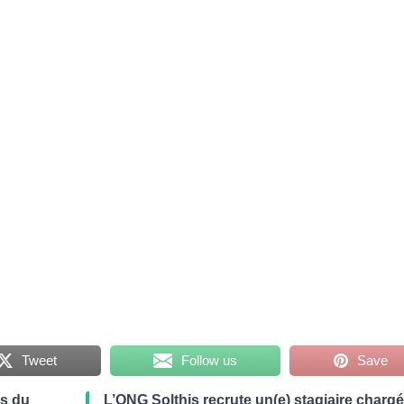
Tweet
Follow us
Save
es du
L’ONG Solthis recrute un(e) stagiaire chargé