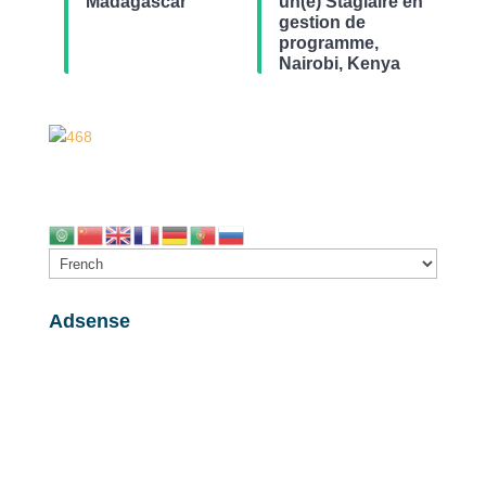
Madagascar
un(e) Stagiaire en
gestion de
programme,
Nairobi, Kenya
Adsense