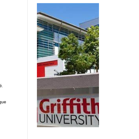
é.
ique