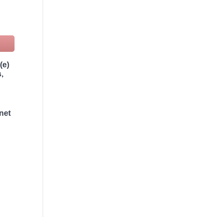
(e)
,
net