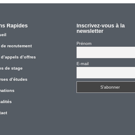
ns Rapides
Inscrivez-vous à la
newsletter
eil
Prénom
 de recrutement
 d’appels d’offres
E-mail
es de stage
rses d’études
mations
alités
tact