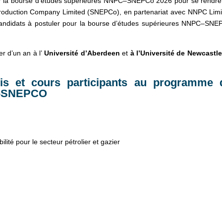
ur la bourse d’études supérieures NNPC–SNEPCo 2026 pour se rendre
Production Company Limited (SNEPCo), en partenariat avec NNPC Limi
s candidats à postuler pour la bourse d’études supérieures NNPC–SNE
r d’un an à l’
Université d’Aberdeen
et
à l’Université de Newcastle
is et cours participants au programme 
PC-SNEPCO
bilité pour le secteur pétrolier et gazier