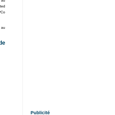
 au
ted
PCo
au
de
Publicité