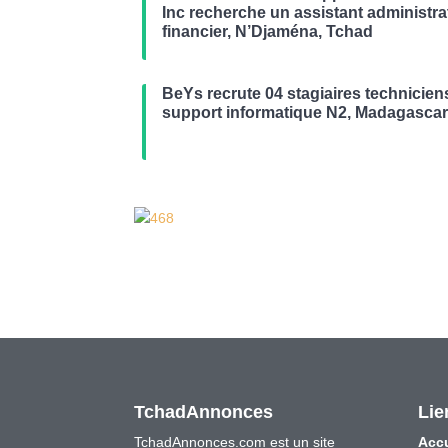
Inc recherche un assistant administrat
financier, N’Djaména, Tchad
BeYs recrute 04 stagiaires technicien
support informatique N2, Madagasca
TchadAnnonces
Lie
TchadAnnonces.com est un site
Accu