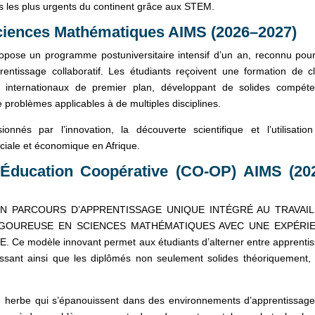
is les plus urgents du continent grâce aux STEM.
ciences Mathématiques AIMS (2026–2027)
ose un programme postuniversitaire intensif d’un an, reconnu pou
rentissage collaboratif. Les étudiants reçoivent une formation de c
t internationaux de premier plan, développant de solides compét
e problèmes applicables à de multiples disciplines.
nés par l’innovation, la découverte scientifique et l’utilisatio
iale et économique en Afrique.
Éducation Coopérative (CO-OP) AIMS (20
 UN PARCOURS D’APPRENTISSAGE UNIQUE INTÉGRÉ AU TRAVAIL
GOUREUSE EN SCIENCES MATHÉMATIQUES AVEC UNE EXPÉRI
 modèle innovant permet aux étudiants d’alterner entre apprenti
issant ainsi que les diplômés non seulement solides théoriquement,
n herbe qui s’épanouissent dans des environnements d’apprentissage