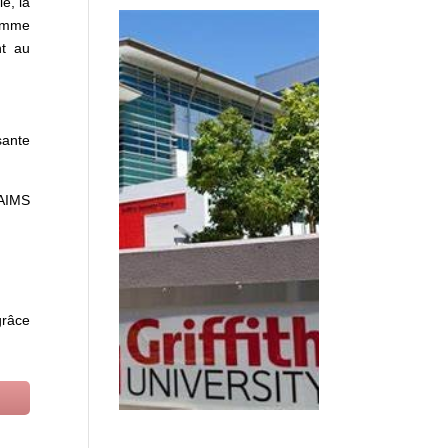
e, la
gramme
nt au
sante
 AIMS
grâce