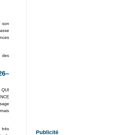
r son
lasse
ences
n des
26–
 QUI
ENCE
ssage
 mais
 très
Publicité