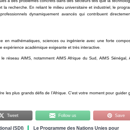
ques à des problèmes concrets dans des secteurs tels que la technologi
 et la recherche. En reliant le milieu universitaire et industriel, le pro
rofessionnels dynamiquement avancés qui contribuent directeme
cence en mathématiques, sciences ou ingénierie avec une forte compo
e expérience académique exigeante et très interactive.
 le réseau AIMS, notamment AIMS Afrique du Sud, AIMS Sénégal,
dre les plus grands défis de l’Afrique. C’est votre moment pour guider 
Tweet
Follow us
Save
ional (SDI)
Le Programme des Nations Unies pour