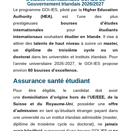
Gouvernement Irlandais 2026/2027
Le programme GOI-IES, piloté par la
Higher Education
Authority (HEA)
, est l’une des plus
prestigieuses
bourses d’études
internationales
pour
étudiants
internationaux
souhaitant
étudier en Irlande
. Il vise à
attirer des
talents de haut niveau
à suivre un
master,
un diplôme de troisième cycle ou un
doctorat
dans les universités et instituts irlandais. Pour
l’année universitaire 2026-2027, le GOI-IES propose
environ
60 bourses d’excellence.
Assurance santé étudiant
Pour être éligible, le candidat doit avoir
une
domiciliation d’origine hors de l’UE/EEE, de la
Suisse et du Royaume-Uni
, posséder une
offre
d’admission
en tant qu’étudiant étranger payant dans
une université ou un institut irlandais admissible (master,
diplôme de troisième cycle ou doctorat), ne
jamais
avoir bénéficié
auparavant d’une bourse GOI-IES et
ne