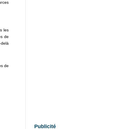
urces
s les
es de
-delà
es de
Publicité