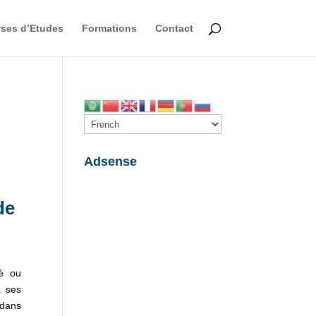
ses d’Etudes
Formations
Contact
Adsense
de
cé ou
à ses
 dans