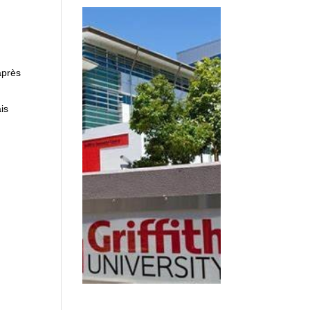
après
is