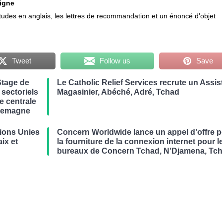
ligne
études en anglais, les lettres de recommandation et un énoncé d’objet
Tweet
Follow us
Save
Stage de
Le Catholic Relief Services recrute un Assis
 sectoriels
Magasinier, Abéché, Adré, Tchad
ue centrale
llemagne
ions Unies
Concern Worldwide lance un appel d’offre 
ix et
la fourniture de la connexion internet pour l
bureaux de Concern Tchad, N’Djamena, Tc