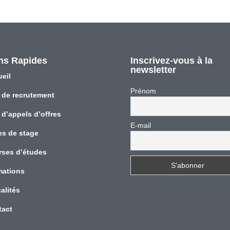
ns Rapides
Inscrivez-vous à la
newsletter
eil
Prénom
 de recrutement
 d’appels d’offres
E-mail
es de stage
rses d’études
mations
alités
tact