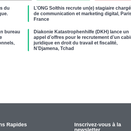
es du
L’ONG Solthis recrute un(e) stagiaire chargé
que.
de communication et marketing digital, Paris
France
un bureau
Diakonie Katastrophenhilfe (DKH) lance un
de
appel d’offres pour le recrutement d’un cabi
onnels,
juridique en droit du travail et fiscalité,
N’Djamena, Tchad
ns Rapides
Inscrivez-vous à la
newsletter