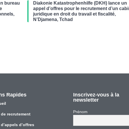
un bureau
Diakonie Katastrophenhilfe (DKH) lance un
de
appel d’offres pour le recrutement d’un cabi
onnels,
juridique en droit du travail et fiscalité,
N’Djamena, Tchad
ns Rapides
Inscrivez-vous à la
newsletter
eil
Prénom
 de recrutement
 d’appels d’offres