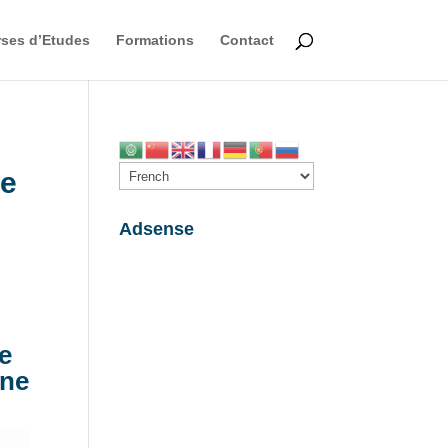
ses d’Etudes
Formations
Contact
te
Adsense
e
nne