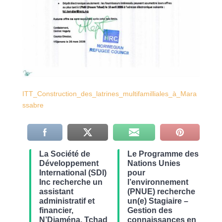
ITT_Construction_des_latrines_multifamilliales_à_Mara
ssabre
La Société de
Le Programme des
Développement
Nations Unies
International (SDI)
pour
Inc recherche un
l’environnement
assistant
(PNUE) recherche
administratif et
un(e) Stagiaire –
financier,
Gestion des
N’Djaména, Tchad
connaissances en