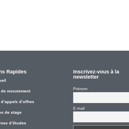
ns Rapides
Inscrivez-vous à la
newsletter
eil
Prénom
 de recrutement
 d’appels d’offres
E-mail
es de stage
rses d’études