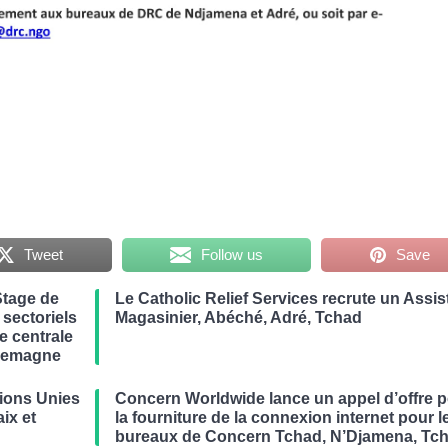
Tweet
Follow us
Save
Stage de
Le Catholic Relief Services recrute un Assis
 sectoriels
Magasinier, Abéché, Adré, Tchad
ue centrale
llemagne
ions Unies
Concern Worldwide lance un appel d’offre 
ix et
la fourniture de la connexion internet pour l
bureaux de Concern Tchad, N’Djamena, Tc