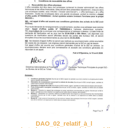
DAO_02_relatif_à_l