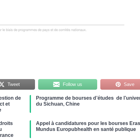
Tweet
Follow us
Save
estion de
Programme de bourses d’études de l’univer
t et
du Sichuan, Chine
e
droits
Appel à candidatures pour les bourses Er
u
Mundus Europubhealth en santé publique
France