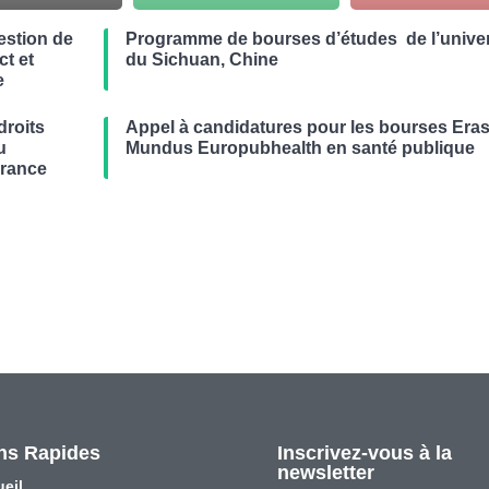
estion de
Programme de bourses d’études de l’univer
t et
du Sichuan, Chine
e
droits
Appel à candidatures pour les bourses Er
u
Mundus Europubhealth en santé publique
France
ns Rapides
Inscrivez-vous à la
newsletter
eil