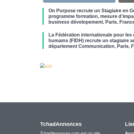
On Purpose recrute un Stagiaire en G
programme formation, mesure d’impac
business dévelopement, Paris, Franc
La Fédération internationale pour les 
humains (FIDH) recrute un stagiaire a
département Communication, Paris, 
TchadAnnonces
Lie
TchadAnnonces.com est un site
Accu