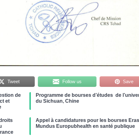
Tweet
Follow us
Save
estion de
Programme de bourses d’études de l’univer
t et
du Sichuan, Chine
e
droits
Appel à candidatures pour les bourses Er
u
Mundus Europubhealth en santé publique
France