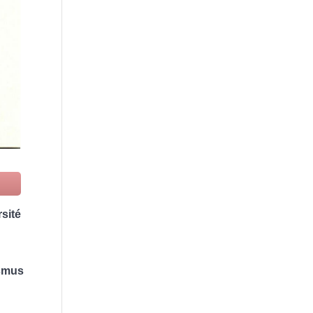
sité
asmus