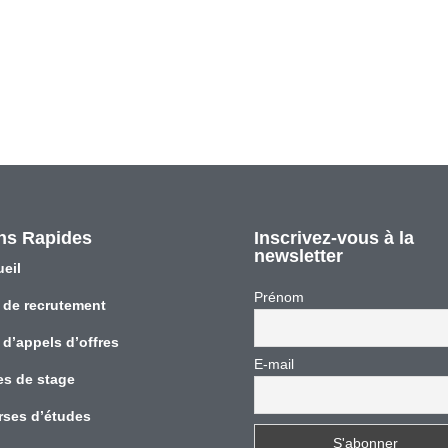
ns Rapides
Inscrivez-vous à la
newsletter
eil
Prénom
 de recrutement
 d’appels d’offres
E-mail
es de stage
rses d’études