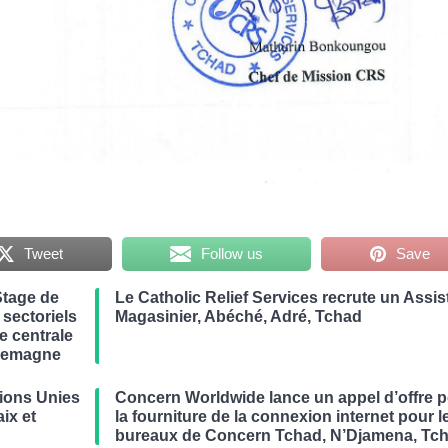
Tweet
Follow us
Save
Stage de
Le Catholic Relief Services recrute un Assis
 sectoriels
Magasinier, Abéché, Adré, Tchad
ue centrale
llemagne
ions Unies
Concern Worldwide lance un appel d’offre 
ix et
la fourniture de la connexion internet pour l
bureaux de Concern Tchad, N’Djamena, Tc