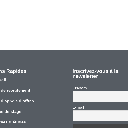
ns Rapides
Inscrivez-vous à la
newsletter
eil
Prénom
 de recrutement
 d’appels d’offres
E-mail
es de stage
rses d’études