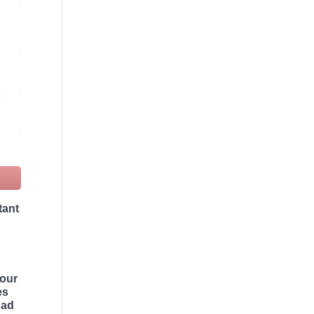
tant
pour
es
had